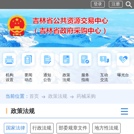
登录
注册
机构
要闻
通知
政策
服务
互动
曝光台
设置
动态
公告
法规
指南
交流
当前位置：
首页
政策法规
药械采购
政策法规
国家法律
行政法规
部委规章文件
地方性法规