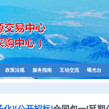
政策法规
服务指南
互动交流
曝光台
子化][公开招标]
合同包一[延期