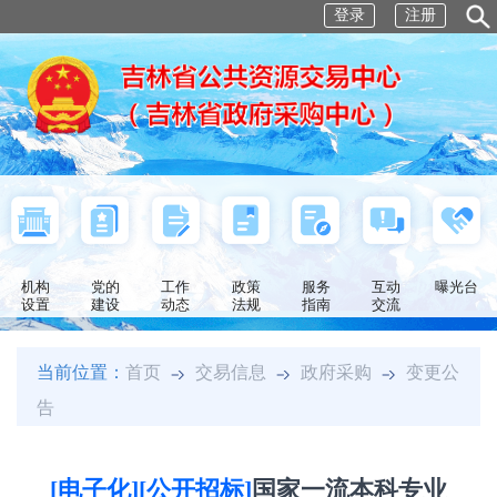
登录
注册
机构
党的
工作
政策
服务
互动
曝光台
设置
建设
动态
法规
指南
交流
当前位置：
首页
交易信息
政府采购
变更公
告
[电子化][公开招标]
国家一流本科专业