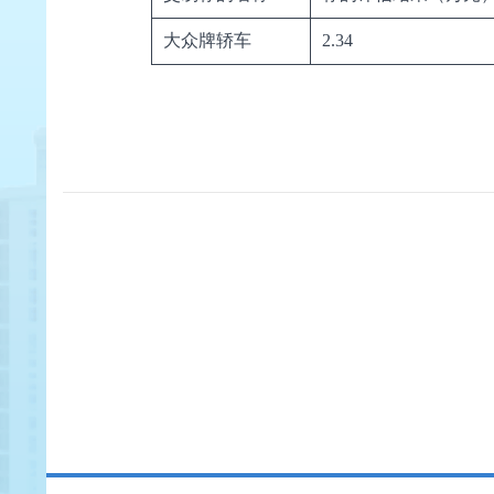
大众牌轿车
2.34