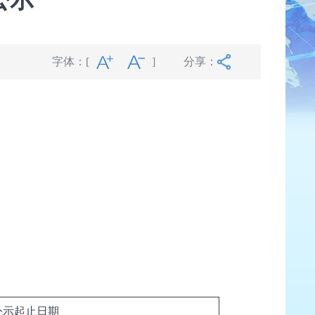
字体：
[
]
分享：
）
公示起止日期